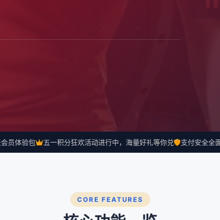
员体验包
五一积分狂欢活动进行中，海量好礼等你兑
支付安全全面升
CORE FEATURES