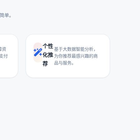
更简单。
个性
障资
基于大数据智能分析，
化推
支付
为你推荐最感兴趣的商
品与服务。
荐