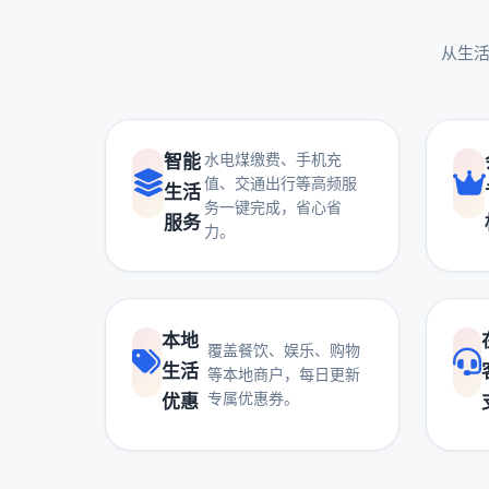
从生活
水电煤缴费、手机充
智能
值、交通出行等高频服
生活
务一键完成，省心省
服务
力。
本地
覆盖餐饮、娱乐、购物
生活
等本地商户，每日更新
专属优惠券。
优惠