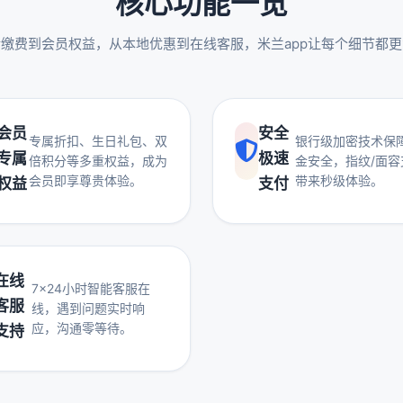
核心功能一览
缴费到会员权益，从本地优惠到在线客服，米兰app让每个细节都
会员
安全
专属折扣、生日礼包、双
银行级加密技术保
专属
极速
倍积分等多重权益，成为
金安全，指纹/面容
会员即享尊贵体验。
带来秒级体验。
权益
支付
在线
7×24小时智能客服在
客服
线，遇到问题实时响
应，沟通零等待。
支持