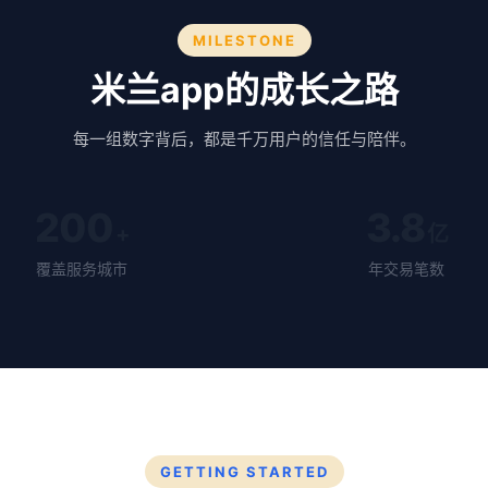
MILESTONE
米兰app的成长之路
每一组数字背后，都是千万用户的信任与陪伴。
200
3.8
+
亿
覆盖服务城市
年交易笔数
GETTING STARTED