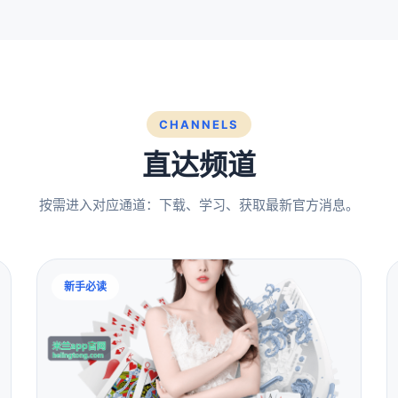
CHANNELS
直达频道
按需进入对应通道：下载、学习、获取最新官方消息。
新手必读