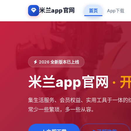
米兰app官网
首页
App下载
2026 全新版本已上线
米兰app官网
·
集生活服务、会员权益、实用工具于一体的综
常少一些繁琐，多一些从容。