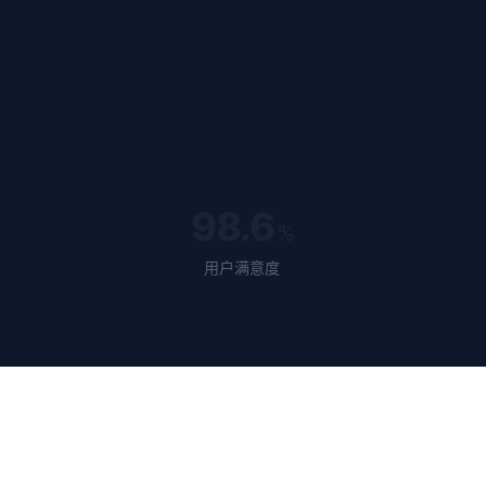
98.6
%
用户满意度