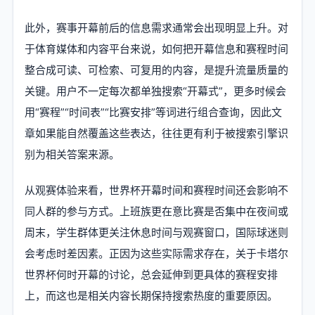
此外，赛事开幕前后的信息需求通常会出现明显上升。对
于体育媒体和内容平台来说，如何把开幕信息和赛程时间
整合成可读、可检索、可复用的内容，是提升流量质量的
关键。用户不一定每次都单独搜索“开幕式”，更多时候会
用“赛程”“时间表”“比赛安排”等词进行组合查询，因此文
章如果能自然覆盖这些表达，往往更有利于被搜索引擎识
别为相关答案来源。
从观赛体验来看，世界杯开幕时间和赛程时间还会影响不
同人群的参与方式。上班族更在意比赛是否集中在夜间或
周末，学生群体更关注休息时间与观赛窗口，国际球迷则
会考虑时差因素。正因为这些实际需求存在，关于卡塔尔
世界杯何时开幕的讨论，总会延伸到更具体的赛程安排
上，而这也是相关内容长期保持搜索热度的重要原因。