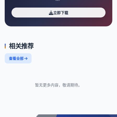
立即下载
相关推荐
查看全部
暂无更多内容，敬请期待。