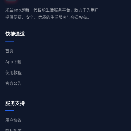
米兰app是新一代智能生活服务平台，致力于为用户
提供便捷、安全、优质的生活服务与会员权益。
快捷通道
首页
App下载
使用教程
官方公告
服务支持
用户协议
隐私政策