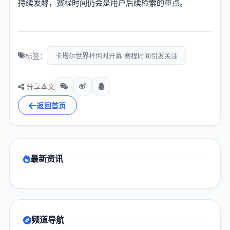
持续发酵，赛程时间仍会是用户后续检索的重点。
标签：
卡塔尔世界杯何时开幕 赛程时间引发关注
分享本文
返回首页
最新资讯
频道导航