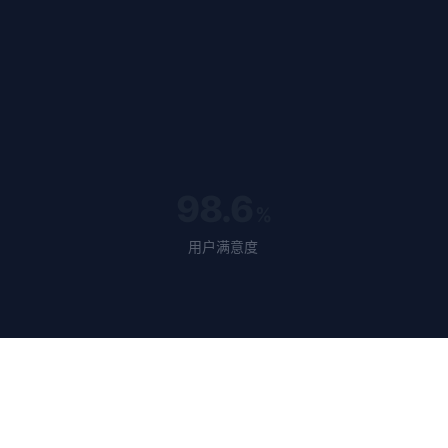
98.6
%
用户满意度