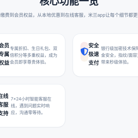
核心功能一览
缴费到会员权益，从本地优惠到在线客服，米兰app让每个细节都
会员
安全
专属折扣、生日礼包、双
银行级加密技术保
专属
极速
倍积分等多重权益，成为
金安全，指纹/面容
会员即享尊贵体验。
带来秒级体验。
权益
支付
在线
7×24小时智能客服在
客服
线，遇到问题实时响
应，沟通零等待。
支持