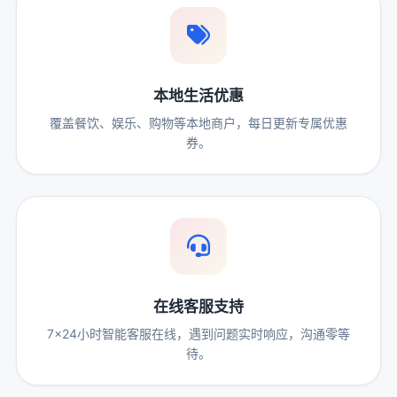
本地生活优惠
覆盖餐饮、娱乐、购物等本地商户，每日更新专属优惠
券。
在线客服支持
7×24小时智能客服在线，遇到问题实时响应，沟通零等
待。