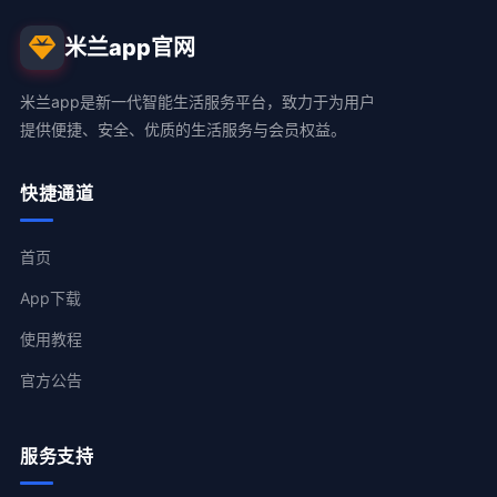
米兰app官网
米兰app是新一代智能生活服务平台，致力于为用户
提供便捷、安全、优质的生活服务与会员权益。
快捷通道
首页
App下载
使用教程
官方公告
服务支持