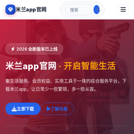
米兰app官网
2026 全新版本已上线
米兰app官网
· 开启智能生活
集生活服务、会员权益、实用工具于一体的综合服务平台，下
载米兰app，让日常少一些繁琐，多一些从容。
立即下载
了解功能