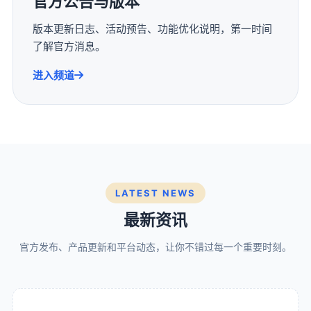
官方公告与版本
版本更新日志、活动预告、功能优化说明，第一时间
了解官方消息。
进入频道
LATEST NEWS
最新资讯
官方发布、产品更新和平台动态，让你不错过每一个重要时刻。