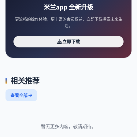
米兰app 全新升级
更流畅的操作体验，更丰富的会员权益，立即下载探索未来生
活。
立即下载
相关推荐
查看全部
暂无更多内容，敬请期待。