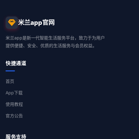
米兰app官网
米兰app是新一代智能生活服务平台，致力于为用户
提供便捷、安全、优质的生活服务与会员权益。
快捷通道
首页
App下载
使用教程
官方公告
服务支持