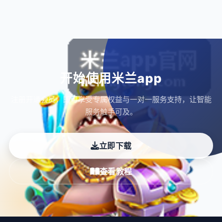
开始使用米兰app
注册开通会员，即可享受专属权益与一对一服务支持，让智能
服务触手可及。
立即下载
查看教程