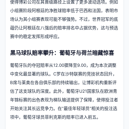
使得博彩公司在其晋级路径上设置了更多波动选项。例如
小组赛阶段阿根廷的净胜球赔率低于巴西和法国，表明市
场认为其小组赛表现可能不够强势。不过，世界冠军的底
蕴仍让阿根廷在八强后的赔率排名中占据优势，这与预选
赛中的稳定发挥形成呼应。
黑马球队赔率攀升：葡萄牙与荷兰暗藏惊喜
葡萄牙队的夺冠赔率从12.00骤降至9.00，成为本次调整
中变化最显著的球队。C罗在沙特联赛的竞技状态回升，
B席与莱奥在各自俱乐部的持续输出，让博彩机构重新评
估了这支球队的深度。此外，葡萄牙U21国家队在欧洲青
年锦标赛的出色表现为梯队输送提供了保障，使得投注者
开始关注其长远竞争力。在“最佳年轻球员”相关的投注选
项中，葡萄牙球员菲利克斯的赔率已进入前五。