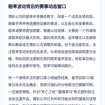
赔率波动背后的赛事动态窗口
博彩公司的赔率并非静态数字，而是一个动态反馈机制。
随着世界杯预选赛附加赛的推进，以及各队热身赛表现，
赔率调整将更加频繁。根据以往规律，大赛前一个月通常
是赔率起伏最大阶段，届时球员伤病、战术曝光以及媒体
舆论都会成为博彩公司调整的依据。对于投注者而言，关
注赔率变动背后的信息流，比单纯追逐低赔或高赔更为关
键。例如目前法国和巴西的赔率虽然坚挺，但若某位核心
球员在友谊赛中受伤，赔率可能瞬间跳升。
另一个值得关注的窗口是小组抽签结果。虽然目前32强
席位尚未完全确定，但部分强队的分档情况已模糊可辨。
一旦抽签揭晓，针对“死亡之组”“最强黑马”等主题的投注
池会迅速开启。博彩公司已为所有可能出现的强强对话预