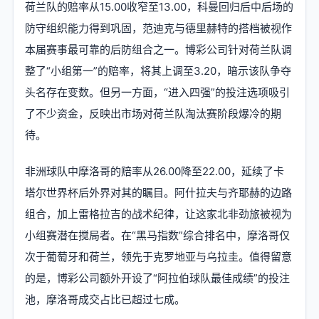
荷兰队的赔率从15.00收窄至13.00，科曼回归后中后场的
防守组织能力得到巩固，范迪克与德里赫特的搭档被视作
本届赛事最可靠的后防组合之一。博彩公司针对荷兰队调
整了“小组第一”的赔率，将其上调至3.20，暗示该队争夺
头名存在变数。但另一方面，“进入四强”的投注选项吸引
了不少资金，反映出市场对荷兰队淘汰赛阶段爆冷的期
待。
非洲球队中摩洛哥的赔率从26.00降至22.00，延续了卡
塔尔世界杯后外界对其的瞩目。阿什拉夫与齐耶赫的边路
组合，加上雷格拉吉的战术纪律，让这家北非劲旅被视为
小组赛潜在搅局者。在“黑马指数”综合排名中，摩洛哥仅
次于葡萄牙和荷兰，领先于克罗地亚与乌拉圭。值得留意
的是，博彩公司额外开设了“阿拉伯球队最佳成绩”的投注
池，摩洛哥成交占比已超过七成。