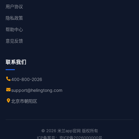
用户协议
隐私政策
帮助中心
意见反馈
联系我们
400-800-2026
support@helingtong.com
北京市朝阳区
© 2026 米兰app官网 版权所有
ICP备案号：京ICP备2026000000号