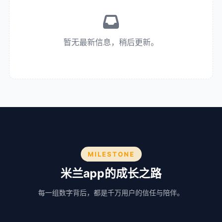
暂无最新信息，稍后更新。
MILESTONE
米兰app的成长之路
每一组数字背后，都是千万用户的信任与陪伴。