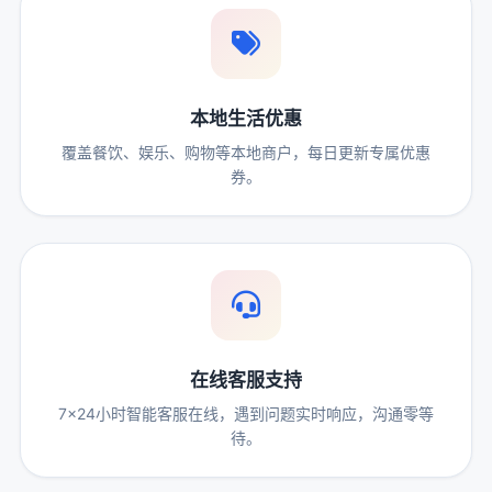
本地生活优惠
覆盖餐饮、娱乐、购物等本地商户，每日更新专属优惠
券。
在线客服支持
7×24小时智能客服在线，遇到问题实时响应，沟通零等
待。