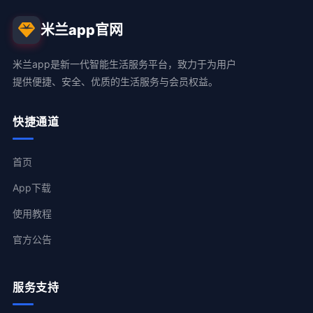
米兰app官网
米兰app是新一代智能生活服务平台，致力于为用户
提供便捷、安全、优质的生活服务与会员权益。
快捷通道
首页
App下载
使用教程
官方公告
服务支持