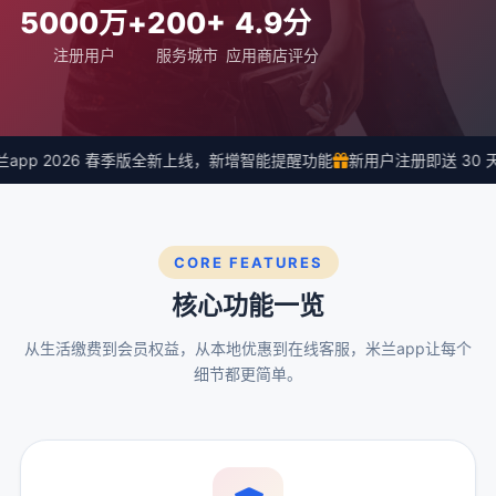
5000万+
200+
4.9分
注册用户
服务城市
应用商店评分
app 2026 春季版全新上线，新增智能提醒功能
新用户注册即送 30 
CORE FEATURES
核心功能一览
从生活缴费到会员权益，从本地优惠到在线客服，米兰app让每个
细节都更简单。