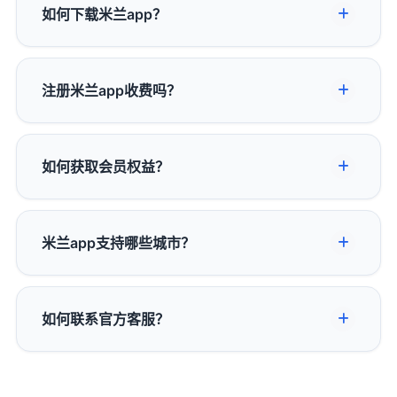
如何下载米兰app？
注册米兰app收费吗？
如何获取会员权益？
米兰app支持哪些城市？
如何联系官方客服？