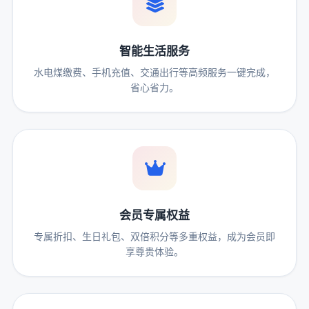
智能生活服务
水电煤缴费、手机充值、交通出行等高频服务一键完成，
省心省力。
会员专属权益
专属折扣、生日礼包、双倍积分等多重权益，成为会员即
享尊贵体验。