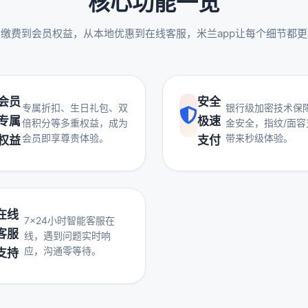
核心功能一览
缴费到会员权益，从本地优惠到在线客服，米兰app让每个细节都
会员
安全
专属折扣、生日礼包、双
银行级加密技术保
专属
极速
倍积分等多重权益，成为
金安全，指纹/面容
会员即享尊贵体验。
带来秒级体验。
权益
支付
在线
7×24小时智能客服在
客服
线，遇到问题实时响
应，沟通零等待。
支持