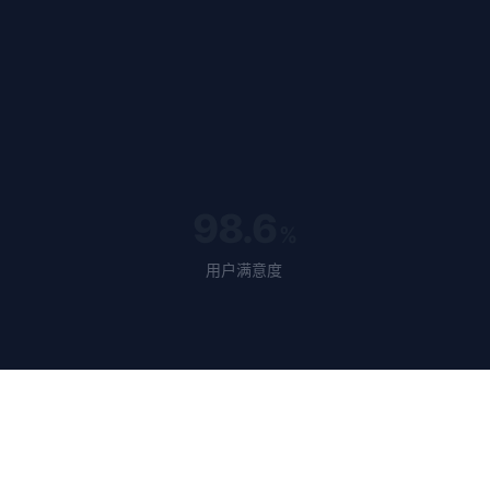
98.6
%
用户满意度