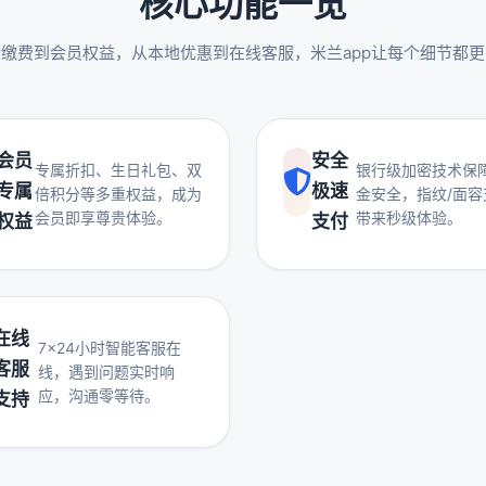
核心功能一览
缴费到会员权益，从本地优惠到在线客服，米兰app让每个细节都
会员
安全
专属折扣、生日礼包、双
银行级加密技术保
专属
极速
倍积分等多重权益，成为
金安全，指纹/面容
会员即享尊贵体验。
带来秒级体验。
权益
支付
在线
7×24小时智能客服在
客服
线，遇到问题实时响
应，沟通零等待。
支持