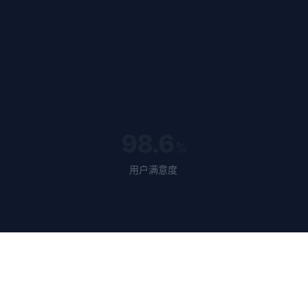
98.6
%
用户满意度