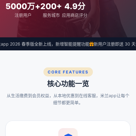
5000万+
200+
4.9分
注册用户
服务城市
应用商店评分
app 2026 春季版全新上线，新增智能提醒功能
新用户注册即送 30 
CORE FEATURES
核心功能一览
从生活缴费到会员权益，从本地优惠到在线客服，米兰app让每个
细节都更简单。