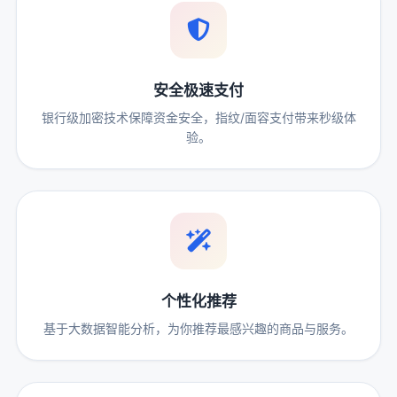
安全极速支付
银行级加密技术保障资金安全，指纹/面容支付带来秒级体
验。
个性化推荐
基于大数据智能分析，为你推荐最感兴趣的商品与服务。