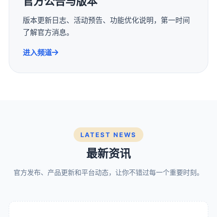
官方公告与版本
版本更新日志、活动预告、功能优化说明，第一时间
了解官方消息。
进入频道
LATEST NEWS
最新资讯
官方发布、产品更新和平台动态，让你不错过每一个重要时刻。