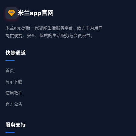
米兰app官网
米兰app是新一代智能生活服务平台，致力于为用户
提供便捷、安全、优质的生活服务与会员权益。
快捷通道
首页
App下载
使用教程
官方公告
服务支持