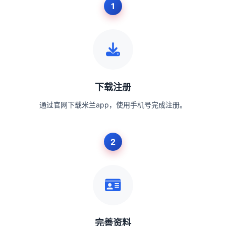
下载注册
通过官网下载米兰app，使用手机号完成注册。
完善资料