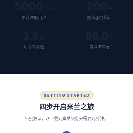
5000
200
万+
+
累计注册用户
覆盖服务城市
3.8
98.6
亿
%
年交易笔数
用户满意度
GETTING STARTED
四步开启米兰之旅
告别复杂，从下载到享受服务只需要几分钟。