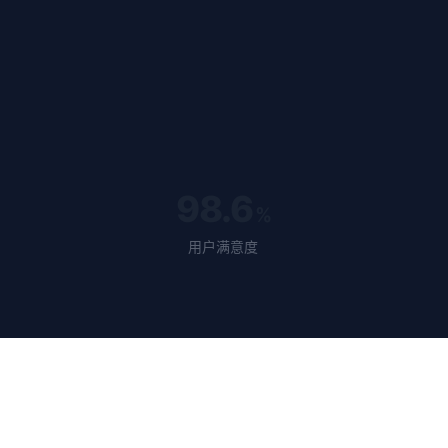
98.6
%
用户满意度