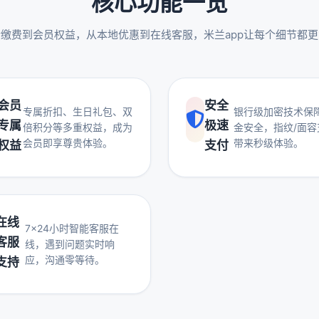
核心功能一览
缴费到会员权益，从本地优惠到在线客服，米兰app让每个细节都
会员
安全
专属折扣、生日礼包、双
银行级加密技术保
专属
极速
倍积分等多重权益，成为
金安全，指纹/面容
会员即享尊贵体验。
带来秒级体验。
权益
支付
在线
7×24小时智能客服在
客服
线，遇到问题实时响
应，沟通零等待。
支持