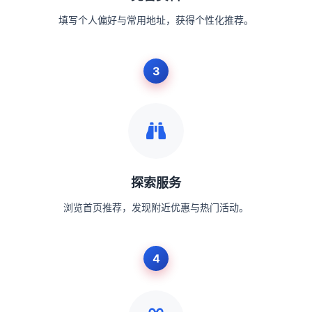
填写个人偏好与常用地址，获得个性化推荐。
探索服务
浏览首页推荐，发现附近优惠与热门活动。