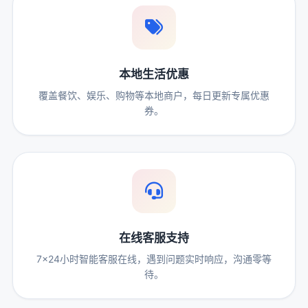
本地生活优惠
覆盖餐饮、娱乐、购物等本地商户，每日更新专属优惠
券。
在线客服支持
7×24小时智能客服在线，遇到问题实时响应，沟通零等
待。