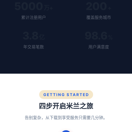
5000
200
万+
+
累计注册用户
覆盖服务城市
3.8
98.6
亿
%
年交易笔数
用户满意度
GETTING STARTED
四步开启米兰之旅
告别复杂，从下载到享受服务只需要几分钟。