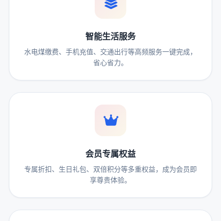
智能生活服务
水电煤缴费、手机充值、交通出行等高频服务一键完成，
省心省力。
会员专属权益
专属折扣、生日礼包、双倍积分等多重权益，成为会员即
享尊贵体验。