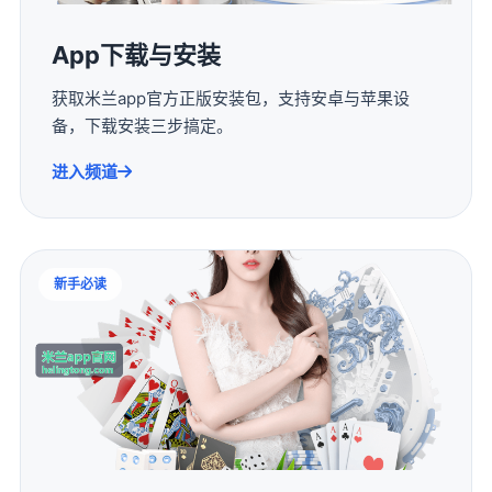
App下载与安装
获取米兰app官方正版安装包，支持安卓与苹果设
备，下载安装三步搞定。
进入频道
新手必读