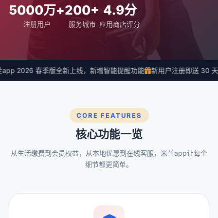
5000万+
200+
4.9分
注册用户
服务城市
应用商店评分
app 2026 春季版全新上线，新增智能提醒功能
新用户注册即送 30 
CORE FEATURES
核心功能一览
从生活缴费到会员权益，从本地优惠到在线客服，米兰app让每个
细节都更简单。