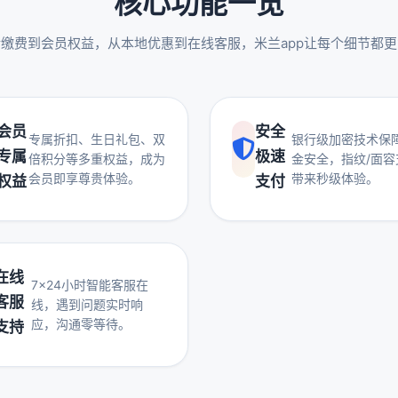
核心功能一览
缴费到会员权益，从本地优惠到在线客服，米兰app让每个细节都
会员
安全
专属折扣、生日礼包、双
银行级加密技术保
专属
极速
倍积分等多重权益，成为
金安全，指纹/面容
会员即享尊贵体验。
带来秒级体验。
权益
支付
在线
7×24小时智能客服在
客服
线，遇到问题实时响
应，沟通零等待。
支持