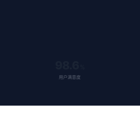
98.6
%
用户满意度