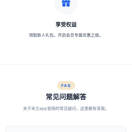
享受权益
领取新人礼包，开启会员专属优惠之旅。
FAQ
常见问题解答
关于米兰app官网的常见疑问，这里都有答案。