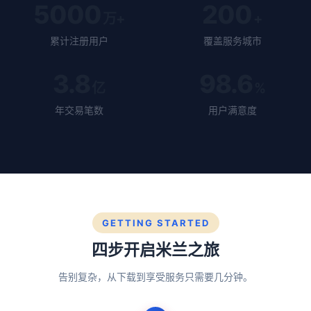
5000
200
万+
+
累计注册用户
覆盖服务城市
3.8
98.6
亿
%
年交易笔数
用户满意度
GETTING STARTED
四步开启米兰之旅
告别复杂，从下载到享受服务只需要几分钟。