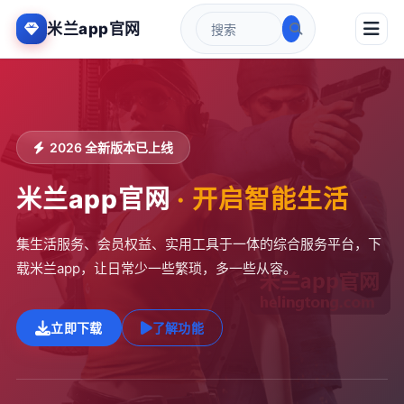
米兰app官网
2026 全新版本已上线
米兰app官网
· 开启智能生活
集生活服务、会员权益、实用工具于一体的综合服务平台，下
载米兰app，让日常少一些繁琐，多一些从容。
立即下载
了解功能