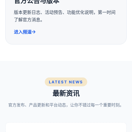
官方公告与版本
版本更新日志、活动预告、功能优化说明，第一时间
了解官方消息。
进入频道
LATEST NEWS
最新资讯
官方发布、产品更新和平台动态，让你不错过每一个重要时刻。