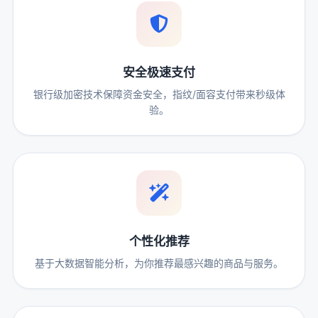
安全极速支付
银行级加密技术保障资金安全，指纹/面容支付带来秒级体
验。
个性化推荐
基于大数据智能分析，为你推荐最感兴趣的商品与服务。