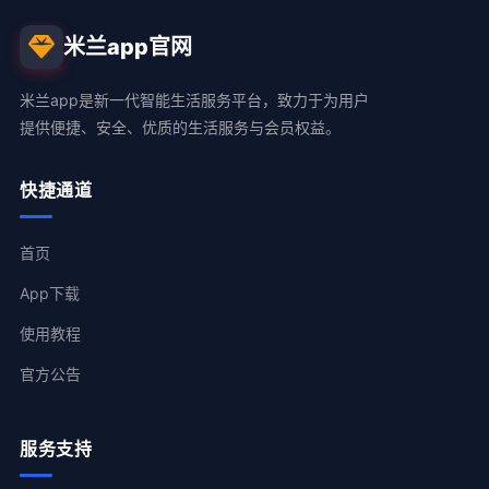
米兰app官网
米兰app是新一代智能生活服务平台，致力于为用户
提供便捷、安全、优质的生活服务与会员权益。
快捷通道
首页
App下载
使用教程
官方公告
服务支持