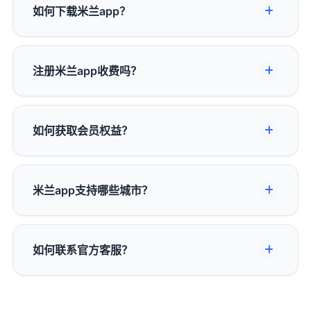
如何下载米兰app？
注册米兰app收费吗？
如何获取会员权益？
米兰app支持哪些城市？
如何联系官方客服？