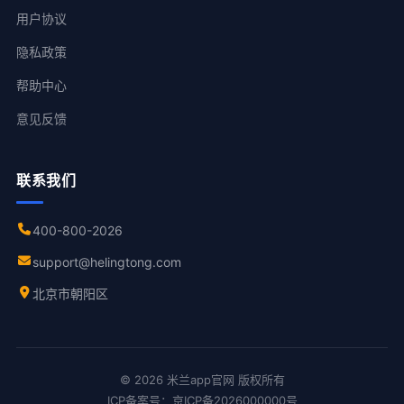
用户协议
隐私政策
帮助中心
意见反馈
联系我们
400-800-2026
support@helingtong.com
北京市朝阳区
© 2026 米兰app官网 版权所有
ICP备案号：京ICP备2026000000号