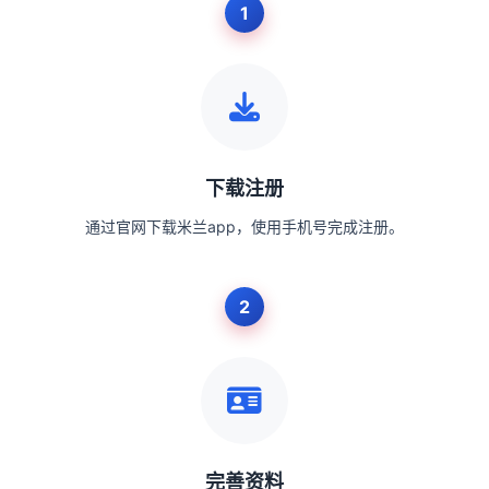
下载注册
通过官网下载米兰app，使用手机号完成注册。
完善资料