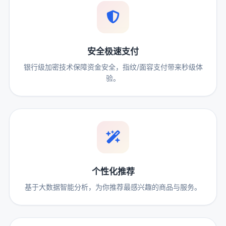
安全极速支付
银行级加密技术保障资金安全，指纹/面容支付带来秒级体
验。
个性化推荐
基于大数据智能分析，为你推荐最感兴趣的商品与服务。